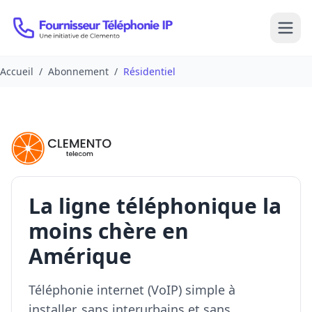
Passer au contenu
Open
Accueil
/
Abonnement
/
Résidentiel
La ligne téléphonique la
moins chère en
Amérique
Téléphonie internet (VoIP) simple à
installer, sans interurbains et sans